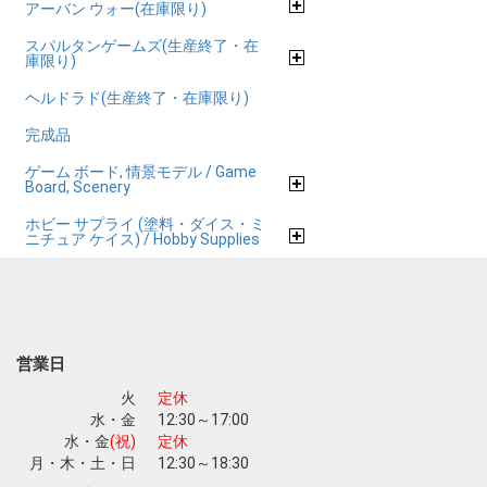
アーバン ウォー(在庫限り)
スパルタンゲームズ(生産終了・在
庫限り)
ヘルドラド(生産終了・在庫限り)
完成品
ゲーム ボード, 情景モデル / Game
Board, Scenery
ホビー サプライ (塗料・ダイス・ミ
ニチュア ケイス) / Hobby Supplies
営業日
火
定休
水・金
12:30～17:00
水・金
(祝)
定休
月・木・土・日
12:30～18:30