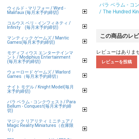
パラ ベラム - コンク
ウィルド - マリフォー / Wyrd -
/ The Hundred Ki
Malifaux (毎月末予約締切)
コルウス ベリ - インフィネティ /
Infinity (毎月末予約締切)
この商品のレ
マンティック ゲームズ / Mantic
Games(毎月末予約締切)
レビューはありま
モディフィウス エンターテインマ
ント / Modiphius Entertainment
(毎月末予約締切)
レビューを投稿
ウォーロード ゲームズ / Warlord
Games（毎月末予約締切）
ナイト モデル / Knight Model(毎月
末予約締切)
パラ ベラム - コンクウェスト/ Para
Bellum - Conquest(毎月末予約締
切)
マジック リアリティ ミニチュア /
Magic Reality Miniatures（在庫限
り）