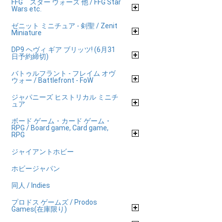
FFG スター ウォーズ 他 / FFG Star
Wars etc.
ゼニット ミニチュア - 剣聖 / Zenit
Miniature
DP9 ヘヴィ ギア ブリッツ! (6月31
日予約締切)
バトゥルフラント - フレイム オヴ
ウォー / Battlefront - FoW
ジャパニーズ ヒストリカル ミニチ
ュア
ボード ゲーム・カード ゲーム・
RPG / Board game, Card game,
RPG
ジャイアントホビー
ホビージャパン
同人 / Indies
プロドス ゲームズ / Prodos
Games(在庫限り)