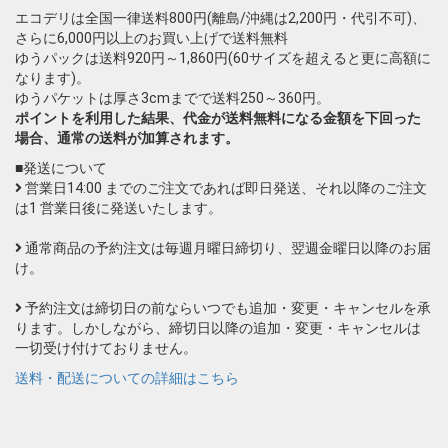
エコデリは全国一律送料800円(離島/沖縄は2,200円・代引不可)、
さらに6,000円以上のお買い上げで送料無料
ゆうパックは送料920円～1,860円(60サイズを超えると更に高額に
なります)。
ゆうパケットは厚さ3cmまでで送料250～360円。
ポイントを利用した結果、代金が送料無料になる金額を下回った
場合、通常の送料が加算されます。
■発送について
営業日14:00 までのご注文であれば即日発送、それ以降のご注文
は1 営業日後に発送いたします。
通常商品の予約注文は毎週月曜日締切り、翌週金曜日以降のお届
け。
予約注文は締切日の前ならいつでも追加・変更・キャンセルを承
ります。しかしながら、締切日以降の追加・変更・キャンセルは
一切受け付けておりません。
送料・配送についての詳細はこちら