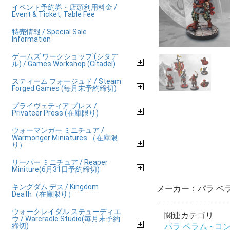
イベント予約券・店頭利用料金 /
Event & Ticket, Table Fee
特売情報 / Special Sale
Information
ゲームズ ワークショップ (シタデ
ル) / Games Workshop (Citadel)
スティーム フォージュド / Steam
Forged Games (毎月末予約締切)
プライヴェティア プレス /
Privateer Press (在庫限り)
ウォーマンガー ミニチュア /
Warmonger Miniatures （在庫限
り）
リーパー ミニチュア / Reaper
Miniture(6月31日予約締切)
キングダム デス / Kingdom
メーカー：パラ ベ
Death（在庫限り）
ウォークレイダル ステューディエ
関連カテゴリ
ウ / Warcradle Studio(毎月末予約
締切)
パラ ベラム - コンク