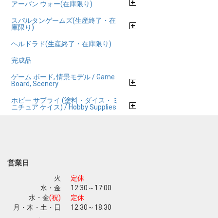
アーバン ウォー(在庫限り)
スパルタンゲームズ(生産終了・在
庫限り)
ヘルドラド(生産終了・在庫限り)
完成品
ゲーム ボード, 情景モデル / Game
Board, Scenery
ホビー サプライ (塗料・ダイス・ミ
ニチュア ケイス) / Hobby Supplies
営業日
火
定休
水・金
12:30～17:00
水・金
(祝)
定休
月・木・土・日
12:30～18:30