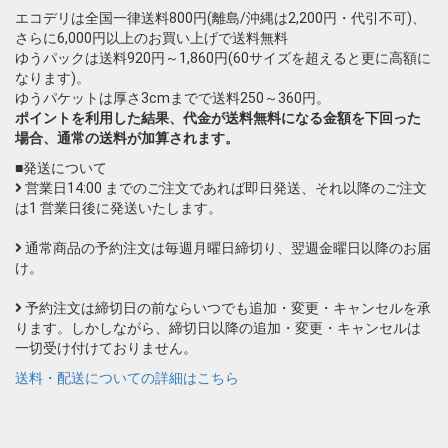
エコデリは全国一律送料800円(離島/沖縄は2,200円・代引不可)、
さらに6,000円以上のお買い上げで送料無料
ゆうパックは送料920円～1,860円(60サイズを超えると更に高額に
なります)。
ゆうパケットは厚さ3cmまでで送料250～360円。
ポイントを利用した結果、代金が送料無料になる金額を下回った
場合、通常の送料が加算されます。
■発送について
営業日14:00 までのご注文であれば即日発送、それ以降のご注文
は1 営業日後に発送いたします。
通常商品の予約注文は毎週月曜日締切り、翌週金曜日以降のお届
け。
予約注文は締切日の前ならいつでも追加・変更・キャンセルを承
ります。しかしながら、締切日以降の追加・変更・キャンセルは
一切受け付けておりません。
送料・配送についての詳細はこちら