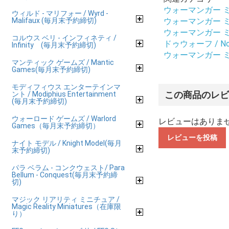
ウォーマンガー ミニチ
ウィルド - マリフォー / Wyrd -
Malifaux (毎月末予約締切)
ウォーマンガー ミニチ
ウォーマンガー ミニチ
コルウス ベリ - インフィネティ /
ドゥウォーフ / Nor
Infinity (毎月末予約締切)
ウォーマンガー ミニチ
マンティック ゲームズ / Mantic
Games(毎月末予約締切)
モディフィウス エンターテインマ
この商品のレ
ント / Modiphius Entertainment
(毎月末予約締切)
ウォーロード ゲームズ / Warlord
レビューはありま
Games（毎月末予約締切）
レビューを投稿
ナイト モデル / Knight Model(毎月
末予約締切)
パラ ベラム - コンクウェスト/ Para
Bellum - Conquest(毎月末予約締
切)
マジック リアリティ ミニチュア /
Magic Reality Miniatures（在庫限
り）