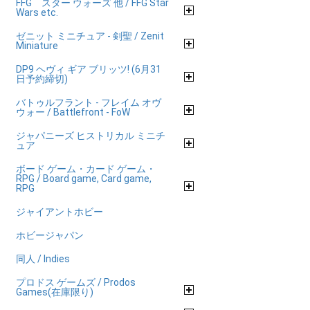
FFG スター ウォーズ 他 / FFG Star
Wars etc.
ゼニット ミニチュア - 剣聖 / Zenit
Miniature
DP9 ヘヴィ ギア ブリッツ! (6月31
日予約締切)
バトゥルフラント - フレイム オヴ
ウォー / Battlefront - FoW
ジャパニーズ ヒストリカル ミニチ
ュア
ボード ゲーム・カード ゲーム・
RPG / Board game, Card game,
RPG
ジャイアントホビー
ホビージャパン
同人 / Indies
プロドス ゲームズ / Prodos
Games(在庫限り)