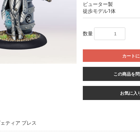
ピューター製
徒歩モデル1体
数量
カートに
この商品を問
お気に入
ェティア プレス