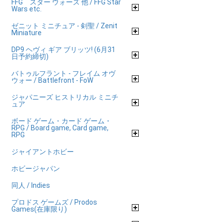
FFG スター ウォーズ 他 / FFG Star
Wars etc.
ゼニット ミニチュア - 剣聖 / Zenit
Miniature
DP9 ヘヴィ ギア ブリッツ! (6月31
日予約締切)
バトゥルフラント - フレイム オヴ
ウォー / Battlefront - FoW
ジャパニーズ ヒストリカル ミニチ
ュア
ボード ゲーム・カード ゲーム・
RPG / Board game, Card game,
RPG
ジャイアントホビー
ホビージャパン
同人 / Indies
プロドス ゲームズ / Prodos
Games(在庫限り)