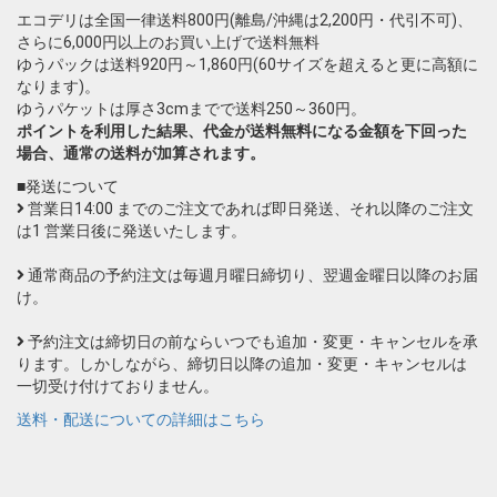
エコデリは全国一律送料800円(離島/沖縄は2,200円・代引不可)、
さらに6,000円以上のお買い上げで送料無料
ゆうパックは送料920円～1,860円(60サイズを超えると更に高額に
なります)。
ゆうパケットは厚さ3cmまでで送料250～360円。
ポイントを利用した結果、代金が送料無料になる金額を下回った
場合、通常の送料が加算されます。
■発送について
営業日14:00 までのご注文であれば即日発送、それ以降のご注文
は1 営業日後に発送いたします。
通常商品の予約注文は毎週月曜日締切り、翌週金曜日以降のお届
け。
予約注文は締切日の前ならいつでも追加・変更・キャンセルを承
ります。しかしながら、締切日以降の追加・変更・キャンセルは
一切受け付けておりません。
送料・配送についての詳細はこちら