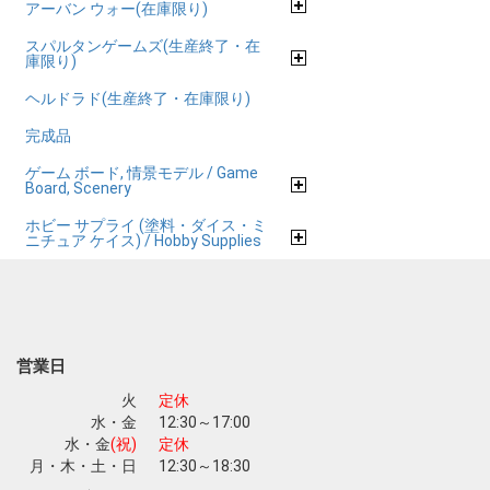
アーバン ウォー(在庫限り)
スパルタンゲームズ(生産終了・在
庫限り)
ヘルドラド(生産終了・在庫限り)
完成品
ゲーム ボード, 情景モデル / Game
Board, Scenery
ホビー サプライ (塗料・ダイス・ミ
ニチュア ケイス) / Hobby Supplies
営業日
火
定休
水・金
12:30～17:00
水・金
(祝)
定休
月・木・土・日
12:30～18:30