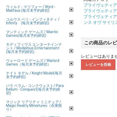
プライヴェティア プレス
ウィルド - マリフォー / Wyrd -
Malifaux (毎月末予約締切)
プライヴェティア プレス
プライヴェティア プレス
コルウス ベリ - インフィネティ /
ンス オヴ サイリス / C
Infinity (毎月末予約締切)
マンティック ゲームズ / Mantic
Games(毎月末予約締切)
この商品のレ
モディフィウス エンターテインマ
ント / Modiphius Entertainment
(毎月末予約締切)
レビューはありま
ウォーロード ゲームズ / Warlord
Games（毎月末予約締切）
レビューを投稿
ナイト モデル / Knight Model(毎月
末予約締切)
パラ ベラム - コンクウェスト/ Para
Bellum - Conquest(毎月末予約締
切)
マジック リアリティ ミニチュア /
Magic Reality Miniatures（在庫限
り）