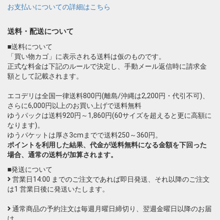
お支払いについての詳細はこちら
送料・配送について
■送料について
「買い物カゴ」に表示される送料は仮のものです。
正式な料金は下記のルールで決定し、手動メール返信時に請求金
額として記載されます。
エコデリは全国一律送料800円(離島/沖縄は2,200円・代引不可)、
さらに6,000円以上のお買い上げで送料無料
ゆうパックは送料920円～1,860円(60サイズを超えると更に高額に
なります)。
ゆうパケットは厚さ3cmまでで送料250～360円。
ポイントを利用した結果、代金が送料無料になる金額を下回った
場合、通常の送料が加算されます。
■発送について
営業日14:00 までのご注文であれば即日発送、それ以降のご注文
は1 営業日後に発送いたします。
通常商品の予約注文は毎週月曜日締切り、翌週金曜日以降のお届
け。