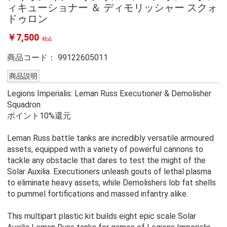
ィキューショナー ＆ ディモリッシャー スクォ
ドゥロン
￥7,500
税込
商品コード：
99122605011
商品説明
Legions Imperialis: Leman Russ Executioner & Demolisher
Squadron
ポイント10%還元
Leman Russ battle tanks are incredibly versatile armoured
assets, equipped with a variety of powerful cannons to
tackle any obstacle that dares to test the might of the
Solar Auxilia. Executioners unleash gouts of lethal plasma
to eliminate heavy assets, while Demolishers lob fat shells
to pummel fortifications and massed infantry alike.
This multipart plastic kit builds eight epic scale Solar