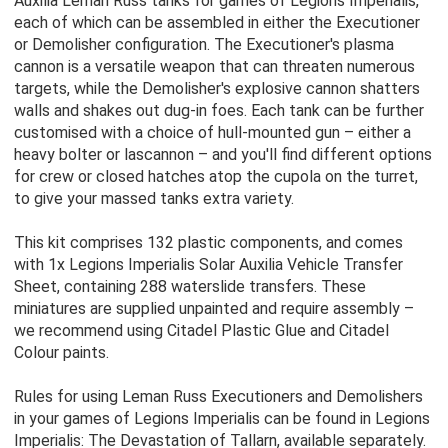
Auxilia Leman Russ tanks for games of Legions Imperialis,
each of which can be assembled in either the Executioner
or Demolisher configuration. The Executioner's plasma
cannon is a versatile weapon that can threaten numerous
targets, while the Demolisher's explosive cannon shatters
walls and shakes out dug-in foes. Each tank can be further
customised with a choice of hull-mounted gun – either a
heavy bolter or lascannon – and you'll find different options
for crew or closed hatches atop the cupola on the turret,
to give your massed tanks extra variety.
This kit comprises 132 plastic components, and comes
with 1x Legions Imperialis Solar Auxilia Vehicle Transfer
Sheet, containing 288 waterslide transfers. These
miniatures are supplied unpainted and require assembly –
we recommend using Citadel Plastic Glue and Citadel
Colour paints.
Rules for using Leman Russ Executioners and Demolishers
in your games of Legions Imperialis can be found in Legions
Imperialis: The Devastation of Tallarn, available separately.