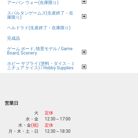
アーバン ウォー(在庫限り)
スパルタンゲームズ(生産終了・在
庫限り)
ヘルドラド(生産終了・在庫限り)
完成品
ゲーム ボード, 情景モデル / Game
Board, Scenery
ホビー サプライ (塗料・ダイス・ミ
ニチュア ケイス) / Hobby Supplies
営業日
火
定休
水・金
12:30～17:00
水・金
(祝)
定休
月・木・土・日
12:30～18:30