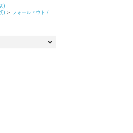
切)
切)
＞
フォールアウト /