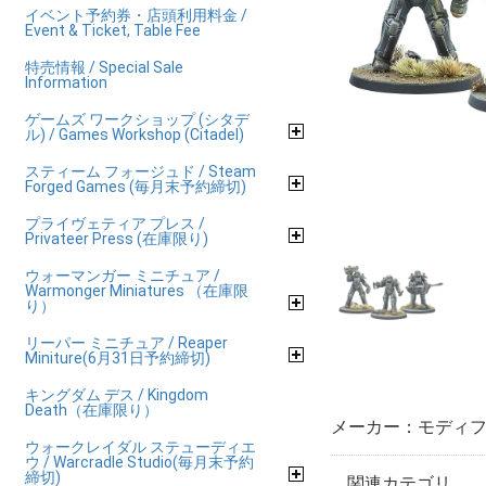
イベント予約券・店頭利用料金 /
Event & Ticket, Table Fee
特売情報 / Special Sale
Information
ゲームズ ワークショップ (シタデ
ル) / Games Workshop (Citadel)
スティーム フォージュド / Steam
Forged Games (毎月末予約締切)
プライヴェティア プレス /
Privateer Press (在庫限り)
ウォーマンガー ミニチュア /
Warmonger Miniatures （在庫限
り）
リーパー ミニチュア / Reaper
Miniture(6月31日予約締切)
キングダム デス / Kingdom
Death（在庫限り）
メーカー：モディフ
ウォークレイダル ステューディエ
ウ / Warcradle Studio(毎月末予約
締切)
関連カテゴリ