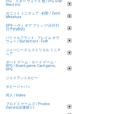
FFG スター ウォーズ 他 / FFG Star
Wars etc.
ゼニット ミニチュア - 剣聖 / Zenit
Miniature
DP9 ヘヴィ ギア ブリッツ! (6月31
日予約締切)
バトゥルフラント - フレイム オヴ
ウォー / Battlefront - FoW
ジャパニーズ ヒストリカル ミニチ
ュア
ボード ゲーム・カード ゲーム・
RPG / Board game, Card game,
RPG
ジャイアントホビー
ホビージャパン
同人 / Indies
プロドス ゲームズ / Prodos
Games(在庫限り)