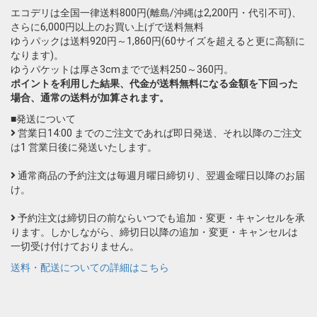
エコデリは全国一律送料800円(離島/沖縄は2,200円・代引不可)、
さらに6,000円以上のお買い上げで送料無料
ゆうパックは送料920円～1,860円(60サイズを超えると更に高額に
なります)。
ゆうパケットは厚さ3cmまでで送料250～360円。
ポイントを利用した結果、代金が送料無料になる金額を下回った
場合、通常の送料が加算されます。
■発送について
営業日14:00 までのご注文であれば即日発送、それ以降のご注文
は1 営業日後に発送いたします。
通常商品の予約注文は毎週月曜日締切り、翌週金曜日以降のお届
け。
予約注文は締切日の前ならいつでも追加・変更・キャンセルを承
ります。しかしながら、締切日以降の追加・変更・キャンセルは
一切受け付けておりません。
送料・配送についての詳細はこちら