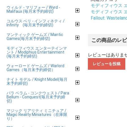
モディフィウス エンタ
ウィルド - マリフォー / Wyrd -
Malifaux (毎月末予約締切)
モディフィウス エンタ
Fallout: Wastelan
コルウス ベリ - インフィネティ /
Infinity (毎月末予約締切)
マンティック ゲームズ / Mantic
Games(毎月末予約締切)
この商品のレ
モディフィウス エンターテインマ
ント / Modiphius Entertainment
レビューはありま
(毎月末予約締切)
レビューを投稿
ウォーロード ゲームズ / Warlord
Games（毎月末予約締切）
ナイト モデル / Knight Model(毎月
末予約締切)
パラ ベラム - コンクウェスト/ Para
Bellum - Conquest(毎月末予約締
切)
マジック リアリティ ミニチュア /
Magic Reality Miniatures（在庫限
り）