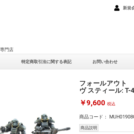
新規
ー専門店
て
特定商取引法に関する表記
お問い合わせ
フォールアウト 
ヴ スティール: T
￥9,600
税込
商品コード：
MUH01908
商品説明