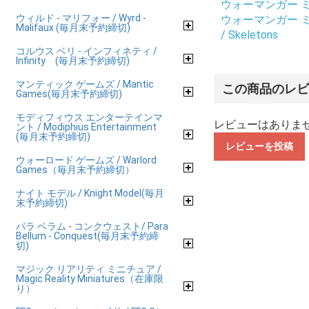
ウォーマンガー ミニチ
ウィルド - マリフォー / Wyrd -
ウォーマンガー ミニチ
Malifaux (毎月末予約締切)
/ Skeletons
コルウス ベリ - インフィネティ /
Infinity (毎月末予約締切)
マンティック ゲームズ / Mantic
この商品のレ
Games(毎月末予約締切)
モディフィウス エンターテインマ
レビューはありま
ント / Modiphius Entertainment
(毎月末予約締切)
レビューを投稿
ウォーロード ゲームズ / Warlord
Games（毎月末予約締切）
ナイト モデル / Knight Model(毎月
末予約締切)
パラ ベラム - コンクウェスト/ Para
Bellum - Conquest(毎月末予約締
切)
マジック リアリティ ミニチュア /
Magic Reality Miniatures（在庫限
り）