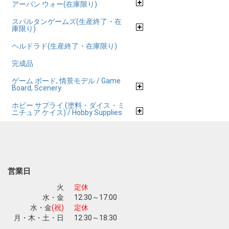
アーバン ウォー(在庫限り)
スパルタンゲームズ(生産終了・在
庫限り)
ヘルドラド(生産終了・在庫限り)
完成品
ゲーム ボード, 情景モデル / Game
Board, Scenery
ホビー サプライ (塗料・ダイス・ミ
ニチュア ケイス) / Hobby Supplies
営業日
火
定休
水・金
12:30～17:00
水・金
(祝)
定休
月・木・土・日
12:30～18:30