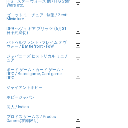
FFG スター ウォーズ 他 / FFG Star
Wars etc.
ゼニット ミニチュア - 剣聖 / Zenit
Miniature
DP9 ヘヴィ ギア ブリッツ! (6月31
日予約締切)
バトゥルフラント - フレイム オヴ
ウォー / Battlefront - FoW
ジャパニーズ ヒストリカル ミニチ
ュア
ボード ゲーム・カード ゲーム・
RPG / Board game, Card game,
RPG
ジャイアントホビー
ホビージャパン
同人 / Indies
プロドス ゲームズ / Prodos
Games(在庫限り)