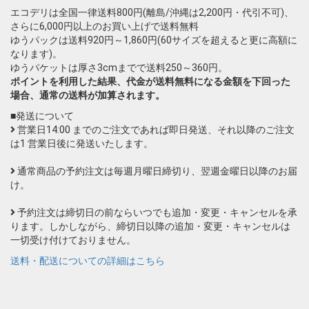
エコデリは全国一律送料800円(離島/沖縄は2,200円・代引不可)、
さらに6,000円以上のお買い上げで送料無料
ゆうパックは送料920円～1,860円(60サイズを超えると更に高額に
なります)。
ゆうパケットは厚さ3cmまでで送料250～360円。
ポイントを利用した結果、代金が送料無料になる金額を下回った
場合、通常の送料が加算されます。
■発送について
営業日14:00 までのご注文であれば即日発送、それ以降のご注文
は1 営業日後に発送いたします。
通常商品の予約注文は毎週月曜日締切り、翌週金曜日以降のお届
け。
予約注文は締切日の前ならいつでも追加・変更・キャンセルを承
ります。しかしながら、締切日以降の追加・変更・キャンセルは
一切受け付けておりません。
送料・配送についての詳細はこちら