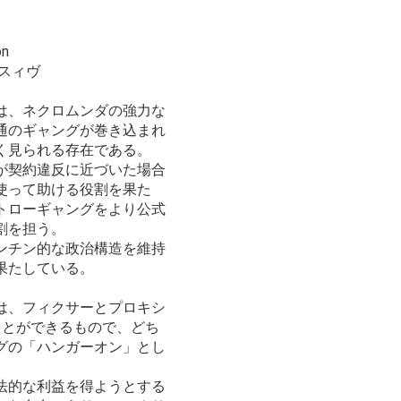
on
スィヴ
は、ネクロムンダの強力な
通のギャングが巻き込まれ
く見られる存在である。
が契約違反に近づいた場合
使って助ける役割を果た
トローギャングをより公式
割を担う。
ンチン的な政治構造を維持
果たしている。
は、フィクサーとプロキシ
ことができるもので、どち
グの「ハンガーオン」とし
法的な利益を得ようとする