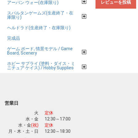
レビューを投稿
アーバン ウォー(在庫限り)
スパルタンゲームズ(生産終了・在
庫限り)
ヘルドラド(生産終了・在庫限り)
完成品
ゲーム ボード, 情景モデル / Game
Board, Scenery
ホビー サプライ (塗料・ダイス・ミ
ニチュア ケイス) / Hobby Supplies
営業日
火
定休
水・金
12:30～17:00
水・金
(祝)
定休
月・木・土・日
12:30～18:30