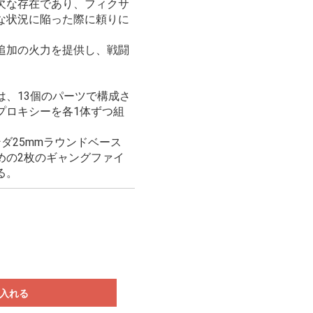
欠な存在であり、フィクサ
な状況に陥った際に頼りに
追加の火力を提供し、戦闘
は、13個のパーツで構成さ
プロキシーを各1体ずつ組
ダ25mmラウンドベース
めの2枚のギャングファイ
る。
入れる