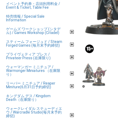
イベント予約券・店頭利用料金 /
Event & Ticket, Table Fee
特売情報 / Special Sale
Information
ゲームズ ワークショップ (シタデ
ル) / Games Workshop (Citadel)
スティーム フォージュド / Steam
Forged Games (毎月末予約締切)
プライヴェティア プレス /
Privateer Press (在庫限り)
ウォーマンガー ミニチュア /
Warmonger Miniatures （在庫限
り）
リーパー ミニチュア / Reaper
Miniture(6月31日予約締切)
キングダム デス / Kingdom
Death（在庫限り）
ウォークレイダル ステューディエ
ウ / Warcradle Studio(毎月末予約
締切)