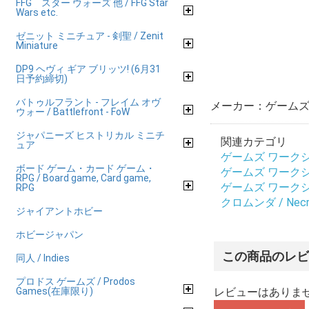
FFG スター ウォーズ 他 / FFG Star
Wars etc.
ゼニット ミニチュア - 剣聖 / Zenit
Miniature
DP9 ヘヴィ ギア ブリッツ! (6月31
日予約締切)
バトゥルフラント - フレイム オヴ
メーカー：ゲームズ 
ウォー / Battlefront - FoW
ジャパニーズ ヒストリカル ミニチ
関連カテゴリ
ュア
ゲームズ ワークショップ
ボード ゲーム・カード ゲーム・
ゲームズ ワークショップ
RPG / Board game, Card game,
ゲームズ ワークショップ
RPG
クロムンダ / Necr
ジャイアントホビー
ホビージャパン
この商品のレ
同人 / Indies
プロドス ゲームズ / Prodos
Games(在庫限り)
レビューはありま