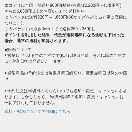
エコデリは全国一律送料800円(離島/沖縄は2,200円・代引不可)、
さらに6,000円以上のお買い上げで送料無料
ゆうパックは送料920円～1,860円(60サイズを超えると更に高額に
なります)。
ゆうパケットは厚さ3cmまでで送料250～360円。
ポイントを利用した結果、代金が送料無料になる金額を下回った
場合、通常の送料が加算されます。
■発送について
営業日14:00 までのご注文であれば即日発送、それ以降のご注文
は1 営業日後に発送いたします。
通常商品の予約注文は毎週月曜日締切り、翌週金曜日以降のお届
け。
予約注文は締切日の前ならいつでも追加・変更・キャンセルを承
ります。しかしながら、締切日以降の追加・変更・キャンセルは
一切受け付けておりません。
送料・配送についての詳細はこちら