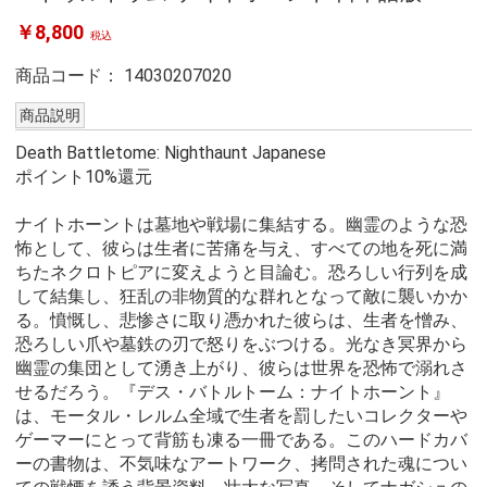
￥8,800
税込
商品コード：
14030207020
商品説明
Death Battletome: Nighthaunt Japanese
ポイント10%還元
ナイトホーントは墓地や戦場に集結する。幽霊のような恐
怖として、彼らは生者に苦痛を与え、すべての地を死に満
ちたネクロトピアに変えようと目論む。恐ろしい行列を成
して結集し、狂乱の非物質的な群れとなって敵に襲いかか
る。憤慨し、悲惨さに取り憑かれた彼らは、生者を憎み、
恐ろしい爪や墓鉄の刃で怒りをぶつける。光なき冥界から
幽霊の集団として湧き上がり、彼らは世界を恐怖で溺れさ
せるだろう。『デス・バトルトーム：ナイトホーント』
は、モータル・レルム全域で生者を罰したいコレクターや
ゲーマーにとって背筋も凍る一冊である。このハードカバ
ーの書物は、不気味なアートワーク、拷問された魂につい