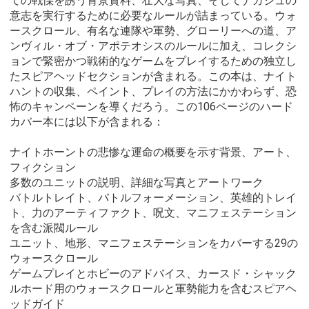
ての戦慄を誘う背景資料、壮大な写真、そしてナガシュの
意志を実行するために必要なルールが詰まっている。ウォ
ースクロール、有名な連隊や軍勢、グローリーへの道、ア
ンヴィル・オブ・アポテオシスのルールに加え、コレクシ
ョンで緊密かつ戦術的なゲームをプレイするための独立し
たスピアヘッドセクションが含まれる。この本は、ナイト
ハントの収集、ペイント、プレイの方法にかかわらず、恐
怖のキャンペーンを導くだろう。この106ページのハード
カバー本には以下が含まれる：
ナイトホーントの悲惨な運命の概要を示す背景、アート、
フィクション
多数のユニットの説明、詳細な写真とアートワーク
バトルトレイト、バトルフォーメーション、英雄的トレイ
ト、力のアーティファクト、呪文、マニフェステーション
を含む派閥ルール
ユニット、地形、マニフェステーションをカバーする29の
ウォースクロール
ゲームプレイとホビーのアドバイス、カースド・シャック
ルホード用のウォースクロールと軍勢能力を含むスピアヘ
ッドガイド