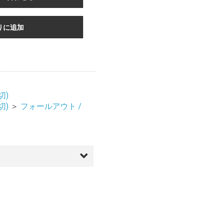
りに追加
切)
切)
＞
フォールアウト /