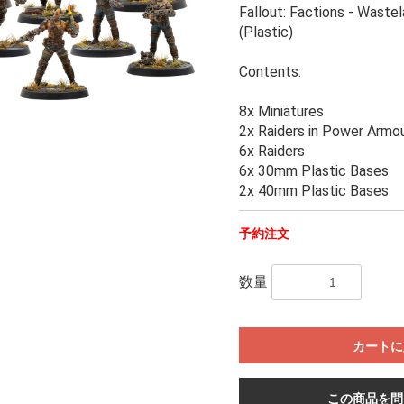
Fallout: Factions - Waste
(Plastic)
Contents:
8x Miniatures
2x Raiders in Power Armo
6x Raiders
6x 30mm Plastic Bases
2x 40mm Plastic Bases
予約注文
数量
カートに
この商品を問