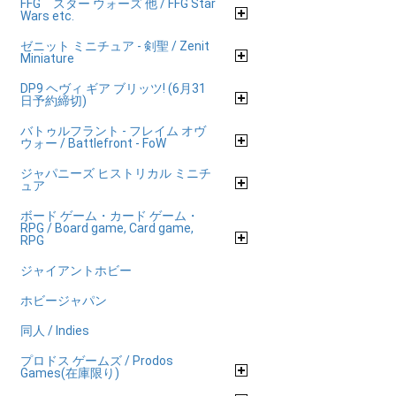
FFG スター ウォーズ 他 / FFG Star
Wars etc.
ゼニット ミニチュア - 剣聖 / Zenit
Miniature
DP9 ヘヴィ ギア ブリッツ! (6月31
日予約締切)
バトゥルフラント - フレイム オヴ
ウォー / Battlefront - FoW
ジャパニーズ ヒストリカル ミニチ
ュア
ボード ゲーム・カード ゲーム・
RPG / Board game, Card game,
RPG
ジャイアントホビー
ホビージャパン
同人 / Indies
プロドス ゲームズ / Prodos
Games(在庫限り)