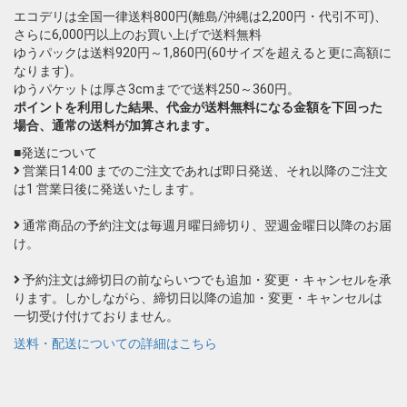
エコデリは全国一律送料800円(離島/沖縄は2,200円・代引不可)、
さらに6,000円以上のお買い上げで送料無料
ゆうパックは送料920円～1,860円(60サイズを超えると更に高額に
なります)。
ゆうパケットは厚さ3cmまでで送料250～360円。
ポイントを利用した結果、代金が送料無料になる金額を下回った
場合、通常の送料が加算されます。
■発送について
営業日14:00 までのご注文であれば即日発送、それ以降のご注文
は1 営業日後に発送いたします。
通常商品の予約注文は毎週月曜日締切り、翌週金曜日以降のお届
け。
予約注文は締切日の前ならいつでも追加・変更・キャンセルを承
ります。しかしながら、締切日以降の追加・変更・キャンセルは
一切受け付けておりません。
送料・配送についての詳細はこちら