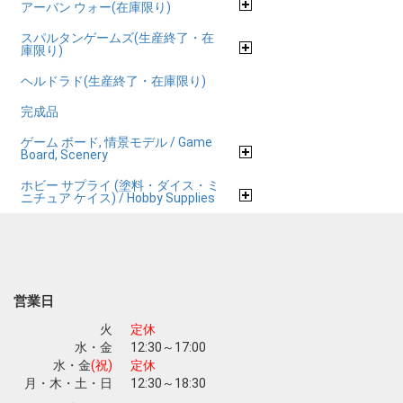
アーバン ウォー(在庫限り)
スパルタンゲームズ(生産終了・在
庫限り)
ヘルドラド(生産終了・在庫限り)
完成品
ゲーム ボード, 情景モデル / Game
Board, Scenery
ホビー サプライ (塗料・ダイス・ミ
ニチュア ケイス) / Hobby Supplies
営業日
火
定休
水・金
12:30～17:00
水・金
(祝)
定休
月・木・土・日
12:30～18:30