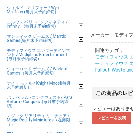
ウィルド - マリフォー / Wyrd -
Malifaux (毎月末予約締切)
コルウス ベリ - インフィネティ /
Infinity (毎月末予約締切)
メーカー：モディフ
マンティック ゲームズ / Mantic
Games(毎月末予約締切)
関連カテゴリ
モディフィウス エンターテインマ
ント / Modiphius Entertainment
モディフィウス エンタ
(毎月末予約締切)
モディフィウス エンタ
ウォーロード ゲームズ / Warlord
Fallout: Wastelan
Games（毎月末予約締切）
ナイト モデル / Knight Model(毎月
末予約締切)
この商品のレ
パラ ベラム - コンクウェスト/ Para
Bellum - Conquest(毎月末予約締
切)
レビューはありま
マジック リアリティ ミニチュア /
レビューを投稿
Magic Reality Miniatures（在庫限
り）