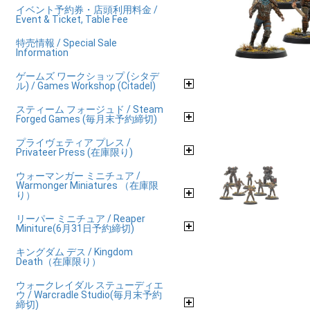
イベント予約券・店頭利用料金 /
Event & Ticket, Table Fee
特売情報 / Special Sale
Information
ゲームズ ワークショップ (シタデ
ル) / Games Workshop (Citadel)
スティーム フォージュド / Steam
Forged Games (毎月末予約締切)
プライヴェティア プレス /
Privateer Press (在庫限り)
ウォーマンガー ミニチュア /
Warmonger Miniatures （在庫限
り）
リーパー ミニチュア / Reaper
Miniture(6月31日予約締切)
キングダム デス / Kingdom
Death（在庫限り）
ウォークレイダル ステューディエ
ウ / Warcradle Studio(毎月末予約
締切)