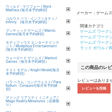
ウィルド - マリフォー / Wyrd -
Malifaux (毎月末予約締切)
メーカー：ゲームズ 
コルウス ベリ - インフィネティ /
Infinity (毎月末予約締切)
関連カテゴリ
マンティック ゲームズ / Mantic
ゲームズ ワークショップ
Games(毎月末予約締切)
ゲームズ ワークショップ
ゲームズ ワークショップ
モディフィウス エンターテインマ
ント / Modiphius Entertainment
ラッド ボウル / Blo
(毎月末予約締切)
ウォーロード ゲームズ / Warlord
Games（毎月末予約締切）
この商品のレ
ナイト モデル / Knight Model(毎月
末予約締切)
レビューはありま
パラ ベラム - コンクウェスト/ Para
Bellum - Conquest(毎月末予約締
レビューを投稿
切)
マジック リアリティ ミニチュア /
Magic Reality Miniatures（在庫限
り）