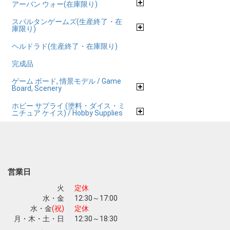
アーバン ウォー(在庫限り)
スパルタンゲームズ(生産終了・在
庫限り)
ヘルドラド(生産終了・在庫限り)
完成品
ゲーム ボード, 情景モデル / Game
Board, Scenery
ホビー サプライ (塗料・ダイス・ミ
ニチュア ケイス) / Hobby Supplies
営業日
火
定休
水・金
12:30～17:00
水・金
(祝)
定休
月・木・土・日
12:30～18:30