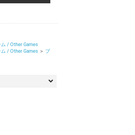
/ Other Games
/ Other Games
＞
ブ