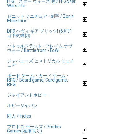
FFG スター ウォーズ 他 / FFG Star
Wars etc.
ゼニット ミニチュア - 剣聖 / Zenit
Miniature
DP9 ヘヴィ ギア ブリッツ! (6月31
日予約締切)
バトゥルフラント - フレイム オヴ
ウォー / Battlefront - FoW
ジャパニーズ ヒストリカル ミニチ
ュア
ボード ゲーム・カード ゲーム・
RPG / Board game, Card game,
RPG
ジャイアントホビー
ホビージャパン
同人 / Indies
プロドス ゲームズ / Prodos
Games(在庫限り)