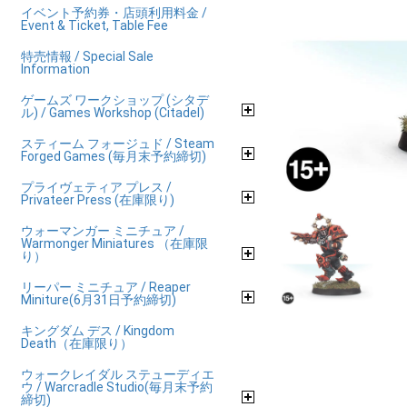
イベント予約券・店頭利用料金 /
Event & Ticket, Table Fee
特売情報 / Special Sale
Information
ゲームズ ワークショップ (シタデ
ル) / Games Workshop (Citadel)
スティーム フォージュド / Steam
Forged Games (毎月末予約締切)
プライヴェティア プレス /
Privateer Press (在庫限り)
ウォーマンガー ミニチュア /
Warmonger Miniatures （在庫限
り）
リーパー ミニチュア / Reaper
Miniture(6月31日予約締切)
キングダム デス / Kingdom
Death（在庫限り）
ウォークレイダル ステューディエ
ウ / Warcradle Studio(毎月末予約
締切)