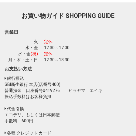
お買い物ガイド
SHOPPING GUIDE
お買い物を続ける
カートへ進む
営業日
火
定休
水・金
12:30～17:00
水・金
(祝)
定休
月・木・土・日
12:30～18:30
お支払い方法
銀行振込
SBI新生銀行 本店(店番号400)
普通預金 口座番号0419276 ヒラヤマ エイキ
振込手数料はお客様負担
代金引換
エコデリ、もしくは日本郵便
手数料 600円
各種 クレジット カード