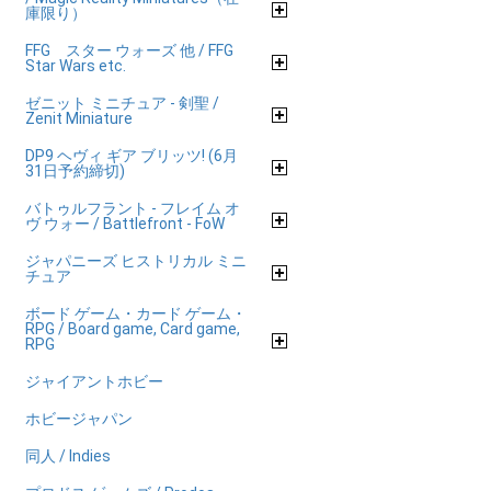
庫限り）
FFG スター ウォーズ 他 / FFG
Star Wars etc.
ゼニット ミニチュア - 剣聖 /
Zenit Miniature
DP9 ヘヴィ ギア ブリッツ! (6月
31日予約締切)
バトゥルフラント - フレイム オ
ヴ ウォー / Battlefront - FoW
ジャパニーズ ヒストリカル ミニ
チュア
ボード ゲーム・カード ゲーム・
RPG / Board game, Card game,
RPG
ジャイアントホビー
ホビージャパン
同人 / Indies