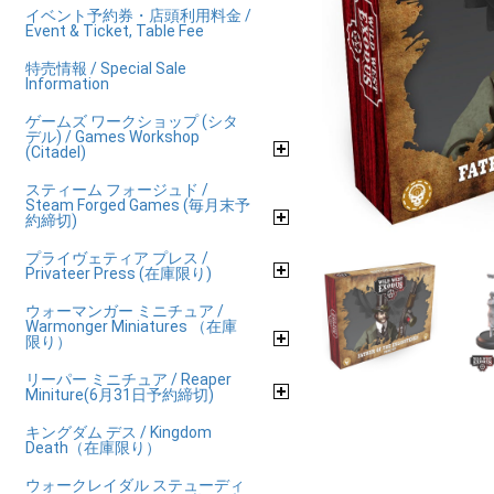
イベント予約券・店頭利用料金 /
Event & Ticket, Table Fee
特売情報 / Special Sale
Information
ゲームズ ワークショップ (シタ
デル) / Games Workshop
(Citadel)
スティーム フォージュド /
Steam Forged Games (毎月末予
約締切)
プライヴェティア プレス /
Privateer Press (在庫限り)
ウォーマンガー ミニチュア /
Warmonger Miniatures （在庫
限り）
リーパー ミニチュア / Reaper
Miniture(6月31日予約締切)
キングダム デス / Kingdom
Death（在庫限り）
ウォークレイダル ステューディ