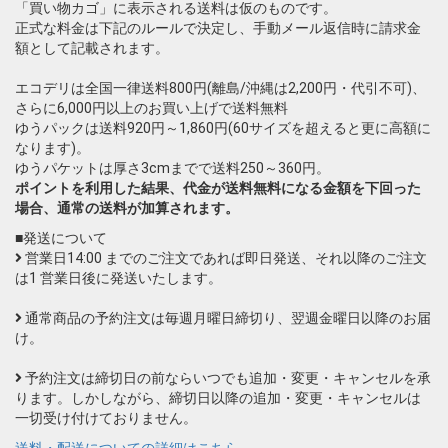
「買い物カゴ」に表示される送料は仮のものです。
正式な料金は下記のルールで決定し、手動メール返信時に請求金
額として記載されます。
エコデリは全国一律送料800円(離島/沖縄は2,200円・代引不可)、
さらに6,000円以上のお買い上げで送料無料
ゆうパックは送料920円～1,860円(60サイズを超えると更に高額に
なります)。
ゆうパケットは厚さ3cmまでで送料250～360円。
ポイントを利用した結果、代金が送料無料になる金額を下回った
場合、通常の送料が加算されます。
■発送について
営業日14:00 までのご注文であれば即日発送、それ以降のご注文
は1 営業日後に発送いたします。
通常商品の予約注文は毎週月曜日締切り、翌週金曜日以降のお届
け。
予約注文は締切日の前ならいつでも追加・変更・キャンセルを承
ります。しかしながら、締切日以降の追加・変更・キャンセルは
一切受け付けておりません。
送料・配送についての詳細はこちら