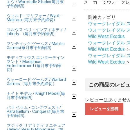
エウ / Warcradle Studio(毎月末
メーカー：ウォークレ
予約締切)
ウィルド - マリフォー / Wyrd -
関連カテゴリ
Malifaux (毎月末予約締切)
ウォークレイダル ステュ
コルウス ベリ - インフィネティ /
ウォークレイダル ステュ
Infinity (毎月末予約締切)
Wild West Exodus
ウォークレイダル ステュ
マンティック ゲームズ / Mantic
Games(毎月末予約締切)
Wild West Exodus
ウォークレイダル ステュ
モディフィウス エンターテイン
マント / Modiphius
Wild West Exodus
Entertainment (毎月末予約締
切)
ウォーロード ゲームズ / Warlord
Games（毎月末予約締切）
この商品のレビ
ナイト モデル / Knight Model(毎
月末予約締切)
レビューはありませ
パラ ベラム - コンクウェスト/
レビューを投稿
Para Bellum - Conquest(毎月末
予約締切)
マジック リアリティ ミニチュア
/ Magic Reality Miniatures（在