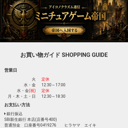
お買い物ガイド
SHOPPING GUIDE
営業日
火
定休
水・金
12:30～17:00
水・金
(祝)
定休
月・木・土・日
12:30～18:30
お支払い方法
銀行振込
SBI新生銀行 本店(店番号400)
普通預金 口座番号0419276 ヒラヤマ エイキ