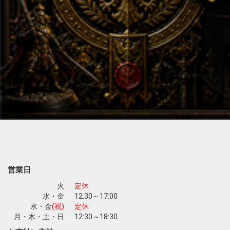
営業日
火
定休
水・金
12:30～17:00
水・金
(祝)
定休
月・木・土・日
12:30～18:30