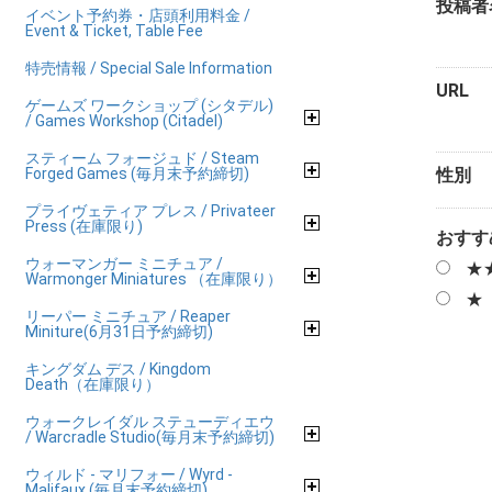
投稿者
イベント予約券・店頭利用料金 /
Event & Ticket, Table Fee
特売情報 / Special Sale Information
URL
ゲームズ ワークショップ (シタデル)
/ Games Workshop (Citadel)
スティーム フォージュド / Steam
Forged Games (毎月末予約締切)
性別
プライヴェティア プレス / Privateer
Press (在庫限り)
おすす
ウォーマンガー ミニチュア /
★
Warmonger Miniatures （在庫限り）
★
リーパー ミニチュア / Reaper
Miniture(6月31日予約締切)
キングダム デス / Kingdom
Death（在庫限り）
ウォークレイダル ステューディエウ
/ Warcradle Studio(毎月末予約締切)
ウィルド - マリフォー / Wyrd -
Malifaux (毎月末予約締切)