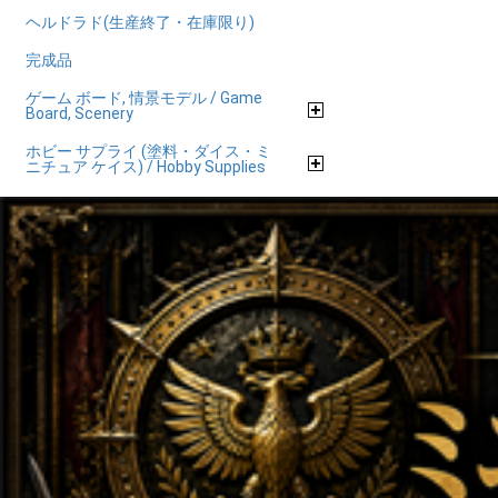
ヘルドラド(生産終了・在庫限り)
完成品
ゲーム ボード, 情景モデル / Game
Board, Scenery
ホビー サプライ (塗料・ダイス・ミ
ニチュア ケイス) / Hobby Supplies