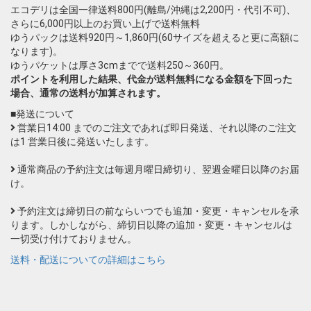
エコデリは全国一律送料800円(離島/沖縄は2,200円・代引不可)、
さらに6,000円以上のお買い上げで送料無料
ゆうパックは送料920円～1,860円(60サイズを超えると更に高額に
なります)。
ゆうパケットは厚さ3cmまでで送料250～360円。
ポイントを利用した結果、代金が送料無料になる金額を下回った
場合、通常の送料が加算されます。
■発送について
営業日14:00 までのご注文であれば即日発送、それ以降のご注文
は1 営業日後に発送いたします。
通常商品の予約注文は毎週月曜日締切り、翌週金曜日以降のお届
け。
予約注文は締切日の前ならいつでも追加・変更・キャンセルを承
ります。しかしながら、締切日以降の追加・変更・キャンセルは
一切受け付けておりません。
送料・配送についての詳細はこちら