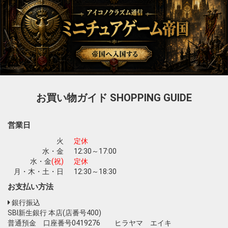
お買い物ガイド
SHOPPING GUIDE
営業日
火
定休
水・金
12:30～17:00
水・金
(祝)
定休
月・木・土・日
12:30～18:30
お支払い方法
銀行振込
SBI新生銀行 本店(店番号400)
普通預金 口座番号0419276 ヒラヤマ エイキ