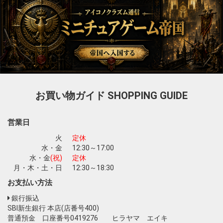
お買い物ガイド
SHOPPING GUIDE
営業日
火
定休
水・金
12:30～17:00
水・金
(祝)
定休
月・木・土・日
12:30～18:30
お支払い方法
銀行振込
SBI新生銀行 本店(店番号400)
普通預金 口座番号0419276 ヒラヤマ エイキ