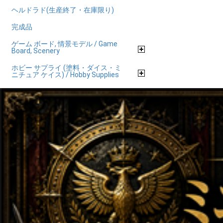
ヘルドラド(生産終了・在庫限り)
完成品
ゲーム ボード, 情景モデル / Game
Board, Scenery
ホビー サプライ (塗料・ダイス・ミ
ニチュア ケイス) / Hobby Supplies