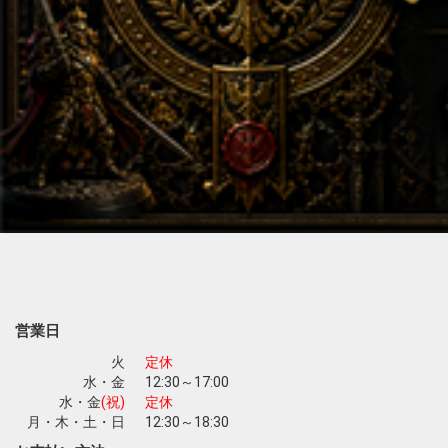
営業日
火
定休
水・金
12:30～17:00
水・金
(祝)
定休
月・木・土・日
12:30～18:30