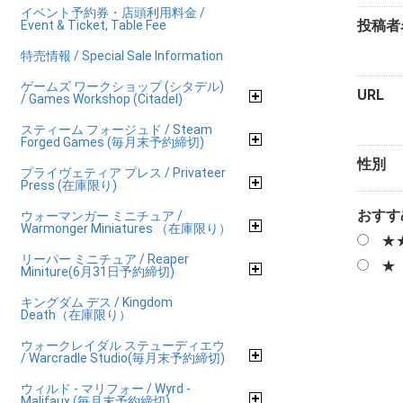
イベント予約券・店頭利用料金 /
投稿者
Event & Ticket, Table Fee
特売情報 / Special Sale Information
ゲームズ ワークショップ (シタデル)
URL
/ Games Workshop (Citadel)
スティーム フォージュド / Steam
Forged Games (毎月末予約締切)
性別
プライヴェティア プレス / Privateer
Press (在庫限り)
おすす
ウォーマンガー ミニチュア /
Warmonger Miniatures （在庫限り）
★
リーパー ミニチュア / Reaper
★
Miniture(6月31日予約締切)
キングダム デス / Kingdom
Death（在庫限り）
ウォークレイダル ステューディエウ
/ Warcradle Studio(毎月末予約締切)
ウィルド - マリフォー / Wyrd -
Malifaux (毎月末予約締切)