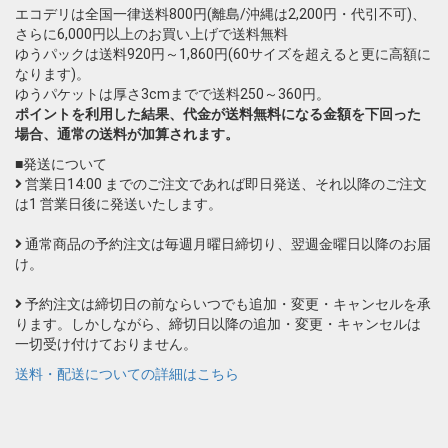
エコデリは全国一律送料800円(離島/沖縄は2,200円・代引不可)、
さらに6,000円以上のお買い上げで送料無料
ゆうパックは送料920円～1,860円(60サイズを超えると更に高額に
なります)。
ゆうパケットは厚さ3cmまでで送料250～360円。
ポイントを利用した結果、代金が送料無料になる金額を下回った
場合、通常の送料が加算されます。
■発送について
営業日14:00 までのご注文であれば即日発送、それ以降のご注文
は1 営業日後に発送いたします。
通常商品の予約注文は毎週月曜日締切り、翌週金曜日以降のお届
け。
予約注文は締切日の前ならいつでも追加・変更・キャンセルを承
ります。しかしながら、締切日以降の追加・変更・キャンセルは
一切受け付けておりません。
送料・配送についての詳細はこちら