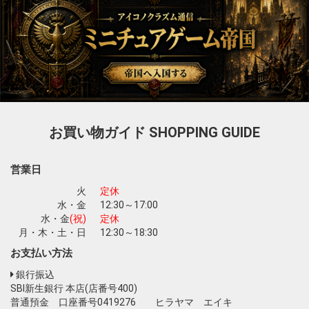
お買い物ガイド
SHOPPING GUIDE
営業日
火
定休
水・金
12:30～17:00
水・金
(祝)
定休
月・木・土・日
12:30～18:30
お支払い方法
銀行振込
SBI新生銀行 本店(店番号400)
普通預金 口座番号0419276 ヒラヤマ エイキ