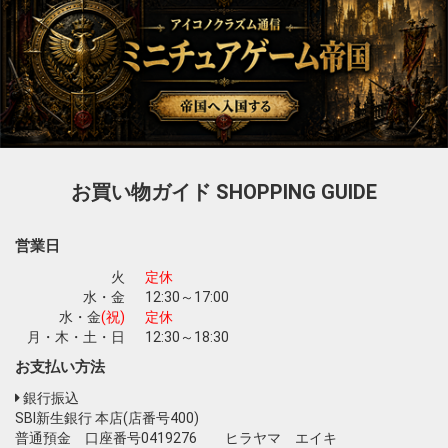
お買い物ガイド
SHOPPING GUIDE
営業日
火
定休
水・金
12:30～17:00
水・金
(祝)
定休
月・木・土・日
12:30～18:30
お支払い方法
銀行振込
SBI新生銀行 本店(店番号400)
普通預金 口座番号0419276 ヒラヤマ エイキ