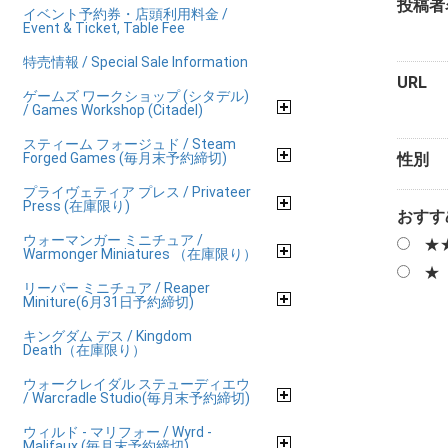
投稿者
イベント予約券・店頭利用料金 /
Event & Ticket, Table Fee
特売情報 / Special Sale Information
URL
ゲームズ ワークショップ (シタデル)
/ Games Workshop (Citadel)
スティーム フォージュド / Steam
Forged Games (毎月末予約締切)
性別
プライヴェティア プレス / Privateer
Press (在庫限り)
おすす
ウォーマンガー ミニチュア /
★
Warmonger Miniatures （在庫限り）
★
リーパー ミニチュア / Reaper
Miniture(6月31日予約締切)
キングダム デス / Kingdom
Death（在庫限り）
ウォークレイダル ステューディエウ
/ Warcradle Studio(毎月末予約締切)
ウィルド - マリフォー / Wyrd -
Malifaux (毎月末予約締切)