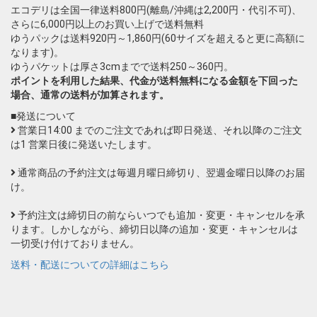
エコデリは全国一律送料800円(離島/沖縄は2,200円・代引不可)、
さらに6,000円以上のお買い上げで送料無料
ゆうパックは送料920円～1,860円(60サイズを超えると更に高額に
なります)。
ゆうパケットは厚さ3cmまでで送料250～360円。
ポイントを利用した結果、代金が送料無料になる金額を下回った
場合、通常の送料が加算されます。
■発送について
営業日14:00 までのご注文であれば即日発送、それ以降のご注文
は1 営業日後に発送いたします。
通常商品の予約注文は毎週月曜日締切り、翌週金曜日以降のお届
け。
予約注文は締切日の前ならいつでも追加・変更・キャンセルを承
ります。しかしながら、締切日以降の追加・変更・キャンセルは
一切受け付けておりません。
送料・配送についての詳細はこちら