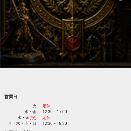
営業日
火
定休
水・金
12:30～17:00
水・金
(祝)
定休
月・木・土・日
12:30～18:30