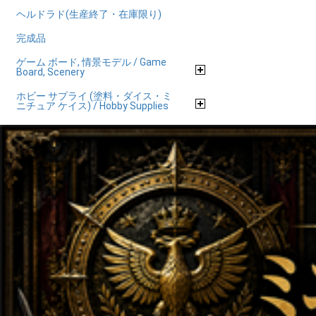
ヘルドラド(生産終了・在庫限り)
完成品
ゲーム ボード, 情景モデル / Game
Board, Scenery
ホビー サプライ (塗料・ダイス・ミ
ニチュア ケイス) / Hobby Supplies