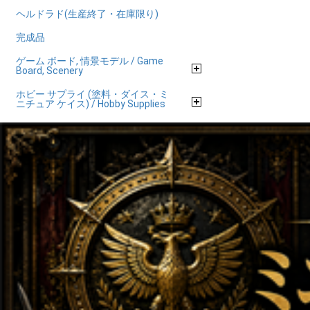
ヘルドラド(生産終了・在庫限り)
完成品
ゲーム ボード, 情景モデル / Game
Board, Scenery
ホビー サプライ (塗料・ダイス・ミ
ニチュア ケイス) / Hobby Supplies