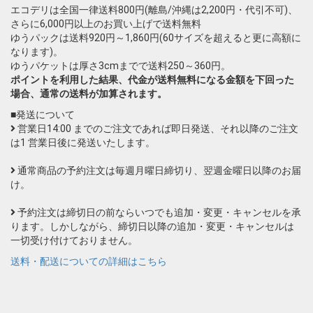
エコデリは全国一律送料800円(離島/沖縄は2,200円・代引不可)、
さらに6,000円以上のお買い上げで送料無料
ゆうパックは送料920円～1,860円(60サイズを超えると更に高額に
なります)。
ゆうパケットは厚さ3cmまでで送料250～360円。
ポイントを利用した結果、代金が送料無料になる金額を下回った
場合、通常の送料が加算されます。
■発送について
営業日14:00 までのご注文であれば即日発送、それ以降のご注文
は1 営業日後に発送いたします。
通常商品の予約注文は毎週月曜日締切り、翌週金曜日以降のお届
け。
予約注文は締切日の前ならいつでも追加・変更・キャンセルを承
ります。しかしながら、締切日以降の追加・変更・キャンセルは
一切受け付けておりません。
送料・配送についての詳細はこちら