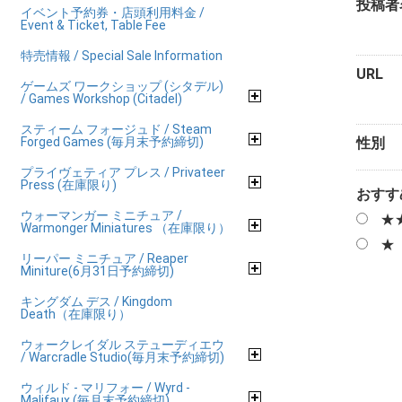
投稿者
イベント予約券・店頭利用料金 /
Event & Ticket, Table Fee
特売情報 / Special Sale Information
URL
ゲームズ ワークショップ (シタデル)
/ Games Workshop (Citadel)
スティーム フォージュド / Steam
Forged Games (毎月末予約締切)
性別
プライヴェティア プレス / Privateer
Press (在庫限り)
おすす
ウォーマンガー ミニチュア /
★
Warmonger Miniatures （在庫限り）
★
リーパー ミニチュア / Reaper
Miniture(6月31日予約締切)
キングダム デス / Kingdom
Death（在庫限り）
ウォークレイダル ステューディエウ
/ Warcradle Studio(毎月末予約締切)
ウィルド - マリフォー / Wyrd -
Malifaux (毎月末予約締切)