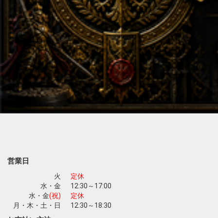
営業日
火
定休
水・金
12:30～17:00
水・金
(祝)
定休
月・木・土・日
12:30～18:30