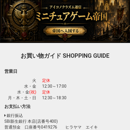
お買い物ガイド
SHOPPING GUIDE
営業日
火
定休
水・金
12:30～17:00
水・金
(祝)
定休
月・木・土・日
12:30～18:30
お支払い方法
銀行振込
SBI新生銀行 本店(店番号400)
普通預金 口座番号0419276 ヒラヤマ エイキ