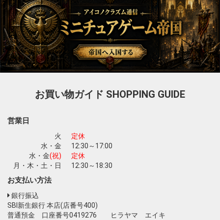
お買い物ガイド
SHOPPING GUIDE
営業日
火
定休
水・金
12:30～17:00
水・金
(祝)
定休
月・木・土・日
12:30～18:30
お支払い方法
銀行振込
SBI新生銀行 本店(店番号400)
普通預金 口座番号0419276 ヒラヤマ エイキ