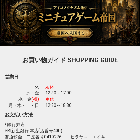
お買い物ガイド
SHOPPING GUIDE
営業日
火
定休
水・金
12:30～17:00
水・金
(祝)
定休
月・木・土・日
12:30～18:30
お支払い方法
銀行振込
SBI新生銀行 本店(店番号400)
普通預金 口座番号0419276 ヒラヤマ エイキ