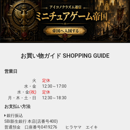
お買い物ガイド
SHOPPING GUIDE
営業日
火
定休
水・金
12:30～17:00
水・金
(祝)
定休
月・木・土・日
12:30～18:30
お支払い方法
銀行振込
SBI新生銀行 本店(店番号400)
普通預金 口座番号0419276 ヒラヤマ エイキ