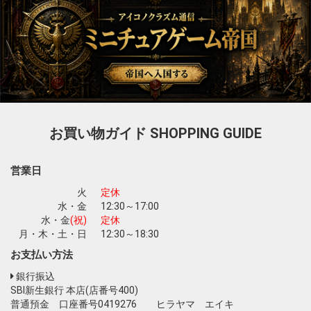
お買い物ガイド
SHOPPING GUIDE
営業日
火
定休
水・金
12:30～17:00
水・金
(祝)
定休
月・木・土・日
12:30～18:30
お支払い方法
銀行振込
SBI新生銀行 本店(店番号400)
普通預金 口座番号0419276 ヒラヤマ エイキ