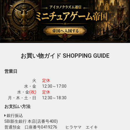
お買い物ガイド
SHOPPING GUIDE
営業日
火
定休
水・金
12:30～17:00
水・金
(祝)
定休
月・木・土・日
12:30～18:30
お支払い方法
銀行振込
SBI新生銀行 本店(店番号400)
普通預金 口座番号0419276 ヒラヤマ エイキ