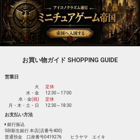
お買い物ガイド
SHOPPING GUIDE
営業日
火
定休
水・金
12:30～17:00
水・金
(祝)
定休
月・木・土・日
12:30～18:30
お支払い方法
銀行振込
SBI新生銀行 本店(店番号400)
普通預金 口座番号0419276 ヒラヤマ エイキ