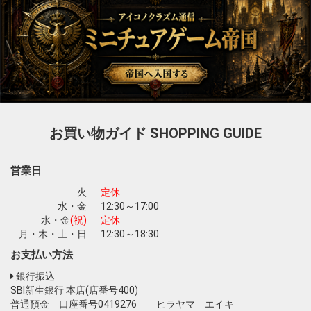
お買い物ガイド
SHOPPING GUIDE
営業日
火
定休
水・金
12:30～17:00
水・金
(祝)
定休
月・木・土・日
12:30～18:30
お支払い方法
銀行振込
SBI新生銀行 本店(店番号400)
普通預金 口座番号0419276 ヒラヤマ エイキ