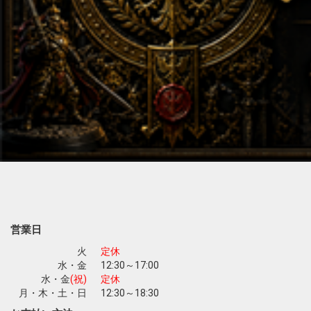
営業日
火
定休
水・金
12:30～17:00
水・金
(祝)
定休
月・木・土・日
12:30～18:30