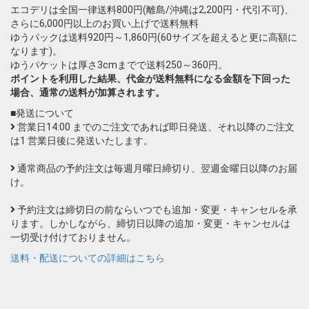
エコデリは全国一律送料800円(離島/沖縄は2,200円・代引不可)、
さらに6,000円以上のお買い上げで送料無料
ゆうパックは送料920円～1,860円(60サイズを超えると更に高額に
なります)。
ゆうパケットは厚さ3cmまでで送料250～360円。
ポイントを利用した結果、代金が送料無料になる金額を下回った
場合、通常の送料が加算されます。
■発送について
営業日14:00 までのご注文であれば即日発送、それ以降のご注文
は1 営業日後に発送いたします。
通常商品の予約注文は毎週月曜日締切り、翌週金曜日以降のお届
け。
予約注文は締切日の前ならいつでも追加・変更・キャンセルを承
ります。しかしながら、締切日以降の追加・変更・キャンセルは
一切受け付けておりません。
送料・配送についての詳細はこちら