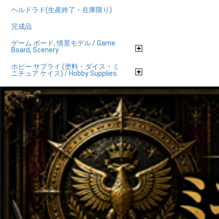
ヘルドラド(生産終了・在庫限り)
完成品
ゲーム ボード, 情景モデル / Game
Board, Scenery
ホビー サプライ (塗料・ダイス・ミ
ニチュア ケイス) / Hobby Supplies