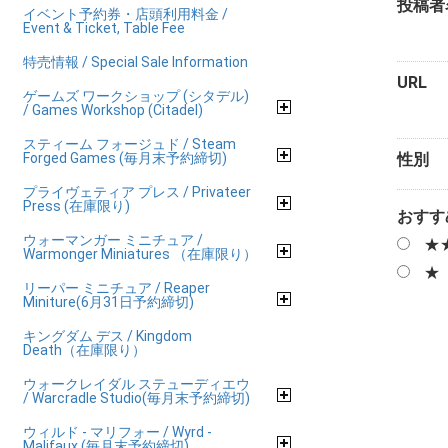
投稿者
イベント予約券・店頭利用料金 /
Event & Ticket, Table Fee
特売情報 / Special Sale Information
URL
ゲームズ ワークショップ (シタデル)
/ Games Workshop (Citadel)
スティーム フォージュド / Steam
Forged Games (毎月末予約締切)
性別
プライヴェティア プレス / Privateer
Press (在庫限り)
おすす
ウォーマンガー ミニチュア /
★
Warmonger Miniatures （在庫限り）
★
リーパー ミニチュア / Reaper
Miniture(6月31日予約締切)
キングダム デス / Kingdom
Death（在庫限り）
ウォークレイダル ステューディエウ
/ Warcradle Studio(毎月末予約締切)
ウィルド - マリフォー / Wyrd -
Malifaux (毎月末予約締切)