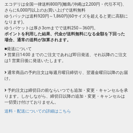
エコデリは全国一律送料800円(離島/沖縄は2,200円・代引不可)、
さらに6,000円以上のお買い上げで送料無料
ゆうパックは送料920円～1,860円(60サイズを超えると更に高額に
なります)。
ゆうパケットは厚さ3cmまでで送料250～360円。
ポイントを利用した結果、代金が送料無料になる金額を下回った
場合、通常の送料が加算されます。
■発送について
営業日14:00 までのご注文であれば即日発送、それ以降のご注文
は1 営業日後に発送いたします。
通常商品の予約注文は毎週月曜日締切り、翌週金曜日以降のお届
け。
予約注文は締切日の前ならいつでも追加・変更・キャンセルを承
ります。しかしながら、締切日以降の追加・変更・キャンセルは
一切受け付けておりません。
送料・配送についての詳細はこちら