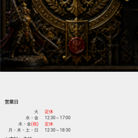
営業日
火
定休
水・金
12:30～17:00
水・金
(祝)
定休
月・木・土・日
12:30～18:30