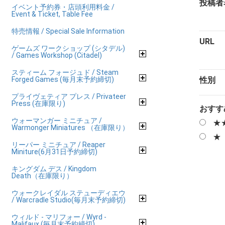
投稿者
イベント予約券・店頭利用料金 /
Event & Ticket, Table Fee
特売情報 / Special Sale Information
URL
ゲームズ ワークショップ (シタデル)
/ Games Workshop (Citadel)
スティーム フォージュド / Steam
Forged Games (毎月末予約締切)
性別
プライヴェティア プレス / Privateer
Press (在庫限り)
おすす
ウォーマンガー ミニチュア /
★
Warmonger Miniatures （在庫限り）
★
リーパー ミニチュア / Reaper
Miniture(6月31日予約締切)
キングダム デス / Kingdom
Death（在庫限り）
ウォークレイダル ステューディエウ
/ Warcradle Studio(毎月末予約締切)
ウィルド - マリフォー / Wyrd -
Malifaux (毎月末予約締切)