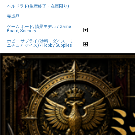
ヘルドラド(生産終了・在庫限り)
完成品
ゲーム ボード, 情景モデル / Game
Board, Scenery
ホビー サプライ (塗料・ダイス・ミ
ニチュア ケイス) / Hobby Supplies