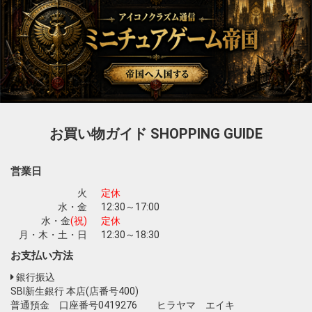
お買い物ガイド
SHOPPING GUIDE
営業日
火
定休
水・金
12:30～17:00
水・金
(祝)
定休
月・木・土・日
12:30～18:30
お支払い方法
銀行振込
SBI新生銀行 本店(店番号400)
普通預金 口座番号0419276 ヒラヤマ エイキ